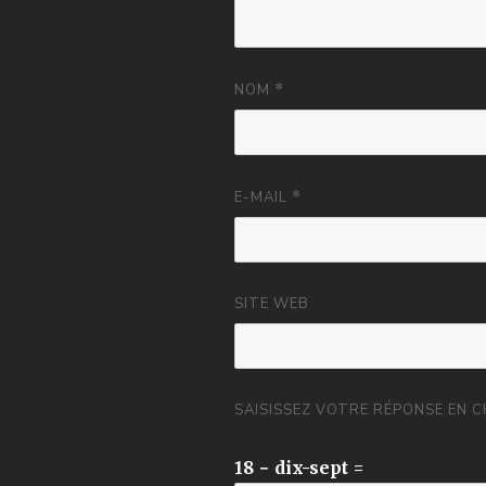
NOM
*
E-MAIL
*
SITE WEB
SAISISSEZ VOTRE RÉPONSE EN C
18 − dix-sept =